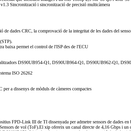
1.3 Sincronització i sincronització de precisió multicàmera
ió de dades CRC, la comprovació de la integritat de les dades del sensor
 (STP).
tra baixa permet el control de l'ISP des de l'ECU
serialitzadors DS90UB954-Q1, DS90UB964-Q1, DS90UB962-Q1, D
sistema ISO 26262
 per a dissenys de mòduls de càmeres compactes
itius FPD-Link III de TI dissenyada per admetre sensors de dades en bru
sors de vol (ToF).El xip ofereix un canal directe de 4,16 Gbps i un ca