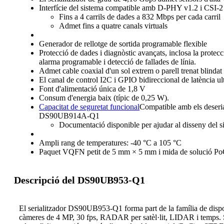
Interfície del sistema compatible amb D-PHY v1.2 i CSI-2 v
Fins a 4 carrils de dades a 832 Mbps per cada carril
Admet fins a quatre canals virtuals
Generador de rellotge de sortida programable flexible
Protecció de dades i diagnòstic avançats, inclosa la protecc
alarma programable i detecció de fallades de línia.
Admet cable coaxial d'un sol extrem o parell trenat blindat
El canal de control I2C i GPIO bidireccional de latència ul
Font d'alimentació única de 1,8 V
Consum d'energia baix (típic de 0,25 W).
Capacitat de seguretat funcional
Compatible amb els de
DS90UB914A-Q1
Documentació disponible per ajudar al disseny del 
Ampli rang de temperatures: -40 °C a 105 °C
Paquet VQFN petit de 5 mm × 5 mm i mida de solució PoC
Descripció del DS90UB953-Q1
El serialitzador DS90UB953-Q1 forma part de la família de dispos
càmeres de 4 MP, 30 fps, RADAR per satèl·lit, LIDAR i temps. Sen