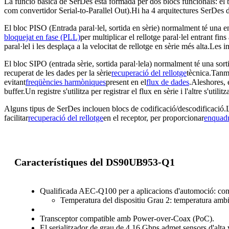
La funció bàsica de SerDes està formada per dos blocs funcionals: el b
com convertidor Serial-to-Parallel Out).Hi ha 4 arquitectures SerDes dif
El bloc PISO (Entrada paral·lel, sortida en sèrie) normalment té una ent
bloquejat en fase (PLL)
per multiplicar el rellotge paral·lel entrant fi
paral·lel i les desplaça a la velocitat de rellotge en sèrie més alta.Le
El bloc SIPO (entrada sèrie, sortida paral·lela) normalment té una sort
recuperat de les dades per la sèrie
recuperació del rellotge
tècnica.Tanma
evitant
freqüències harmòniques
present en el
flux de dades
.Aleshores, 
buffer.Un registre s'utilitza per registrar el flux en sèrie i l'altre s'utili
Alguns tipus de SerDes inclouen blocs de codificació/descodificació.L'o
facilitar
recuperació del rellotge
en el receptor, per proporcionar
enquad
Característiques del DS90UB953-Q1
Qualificada AEC-Q100 per a aplicacions d'automoció: c
Temperatura del dispositiu Grau 2: temperatura amb
Transceptor compatible amb Power-over-Coax (PoC).
El serialitzador de grau de 4,16 Gbps admet sensors d'alt