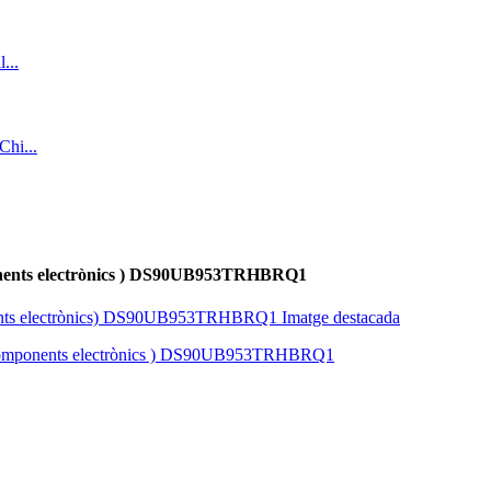
onents electrònics ) DS90UB953TRHBRQ1