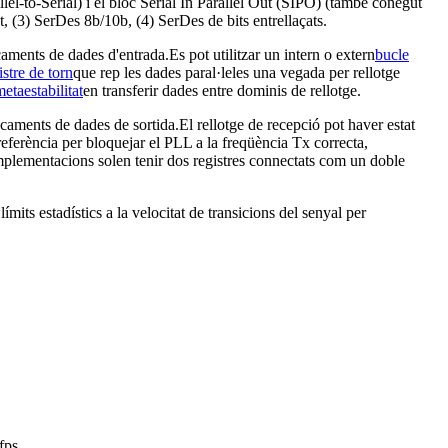
el-to-Serial) i el bloc Serial In Parallel Out (SIPO) (també conegut
t, (3) SerDes 8b/10b, (4) SerDes de bits entrellaçats.
caments de dades d'entrada.Es pot utilitzar un intern o extern
bucle
istre de torn
que rep les dades paral·leles una vegada per rellotge
etaestabilitat
en transferir dades entre dominis de rellotge.
ncaments de dades de sortida.El rellotge de recepció pot haver estat
referència per bloquejar el PLL a la freqüència Tx correcta,
 implementacions solen tenir dos registres connectats com un doble
its estadístics a la velocitat de transicions del senyal per
fps