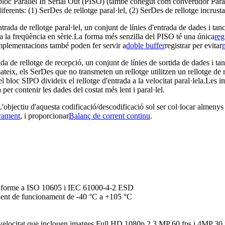
loc Parallel In Serial Out (PISO) (també conegut com convertidor Parall
erents: (1) SerDes de rellotge paral·lel, (2) SerDes de rellotge incrusta
rada de rellotge paral·lel, un conjunt de línies d'entrada de dades i tan
ns a la freqüència en sèrie.La forma més senzilla del PISO té una única
reg
s implementacions també poden fer servir a
doble buffer
registrar per evitar
m
ida de rellotge de recepció, un conjunt de línies de sortida de dades i ta
teix, els SerDes que no transmeten un rellotge utilitzen un rellotge de 
el bloc SIPO divideix el rellotge d'entrada a la velocitat paral·lela.Les
tza per contenir les dades del costat més lent i paral·lel.
bjectiu d'aquesta codificació/descodificació sol ser col·locar almenys lím
rament
, i proporcionar
Balanç de corrent continu
.
onforme a ISO 10605 i IEC 61000-4-2 ESD
ient de funcionament de -40 °C a +105 °C
a velocitat que inclouen imatges Full HD 1080p 2,3 MP 60 fps i 4MP 30 