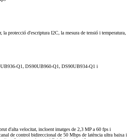
, la protecció d'escriptura I2C, la mesura de tensió i temperatura,
S90UB936-Q1, DS90UB960-Q1, DS90UB934-Q1 i
t d'alta velocitat, incloent imatges de 2,3 MP a 60 fps i
nal de control bidireccional de 50 Mbps de latència ultra baixa i