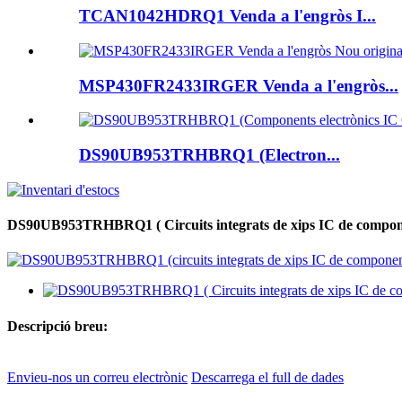
TCAN1042HDRQ1 Venda a l'engròs I...
MSP430FR2433IRGER Venda a l'engròs...
DS90UB953TRHBRQ1 (Electron...
DS90UB953TRHBRQ1 ( Circuits integrats de xips IC de comp
Descripció breu:
Envieu-nos un correu electrònic
Descarrega el full de dades