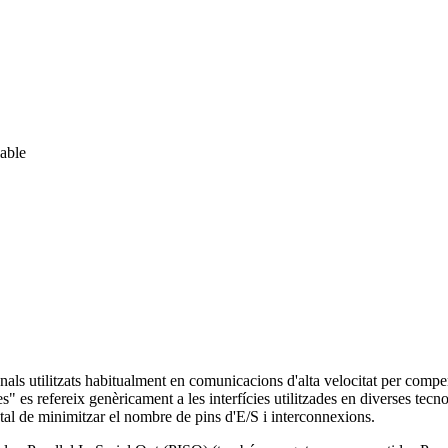
lable
onals utilitzats habitualment en comunicacions d'alta velocitat per comp
es" es refereix genèricament a les interfícies utilitzades en diverses tec
 tal de minimitzar el nombre de pins d'E/S i interconnexions.