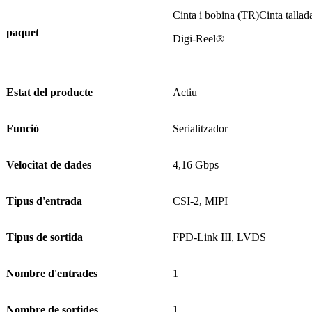
Cinta i bobina (TR)
Cinta tallad
paquet
Digi-Reel®
Estat del producte
Actiu
Funció
Serialitzador
Velocitat de dades
4,16 Gbps
Tipus d'entrada
CSI-2, MIPI
Tipus de sortida
FPD-Link III, LVDS
Nombre d'entrades
1
Nombre de sortides
1