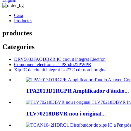
English
Casa
Productes
productes
Categories
DRV5033FAQDBZR IC circuit integrat Electron
Component electrònic - TPS54625PWPR
Xip IC de circuit integrat Iso7221cdr nou i original
TPA2013D1RGPR Amplificador d'àudio...
TLV70218DBVR nou i original...