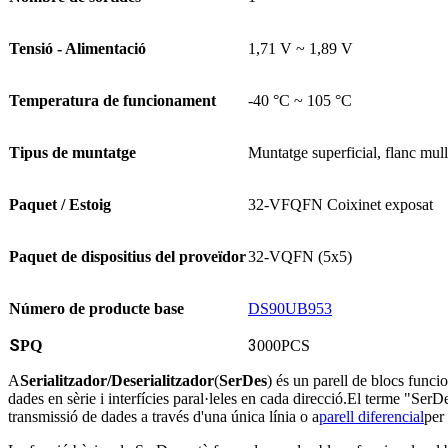
Tensió - Alimentació
1,71 V ~ 1,89 V
Temperatura de funcionament
-40 °C ~ 105 °C
Tipus de muntatge
Muntatge superficial, flanc mul
Paquet / Estoig
32-VFQFN Coixinet exposat
Paquet de dispositius del proveïdor
32-VQFN (5x5)
Número de producte base
DS90UB953
S
3
PQ
000PCS
A
Serialitzador/Deserialitzador
(
SerDes
) és un parell de blocs funci
dades en sèrie i interfícies paral·leles en cada direcció.El terme "SerD
transmissió de dades a través d'una única línia o a
parell diferencial
per